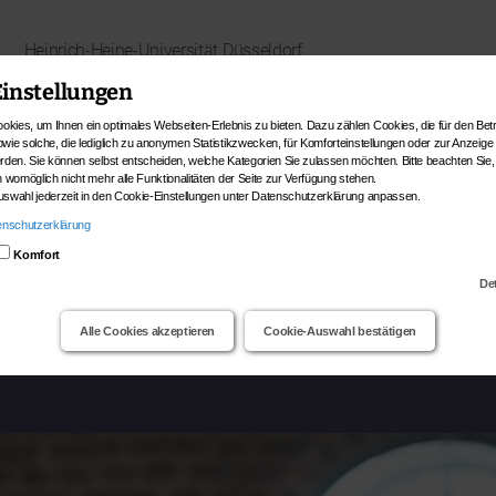
Heinrich-Heine-Universität Düsseldorf
Institut für Kunstgeschichte
instellungen
BMBF-Projekt PARVENUE
kies, um Ihnen ein optimales Webseiten-Erlebnis zu bieten. Dazu zählen Cookies, die für den Betr
Ein Verbundprojekt in der Förderlinie „
Die Sprache der Objekte – Materielle
wie solche, die lediglich zu anonymen Statistikzwecken, für Komforteinstellungen oder zur Anzeige 
erden. Sie können selbst entscheiden, welche Kategorien Sie zulassen möchten. Bitte beachten Sie,
Kultur im Kontext gesellschaftlicher Entwicklungen
“
n womöglich nicht mehr alle Funktionalitäten der Seite zur Verfügung stehen.
uswahl jederzeit in den Cookie-Einstellungen unter Datenschutzerklärung anpassen.
enschutzerklärung
Projektpartner
Projekte
Komfort
De
Alle Cookies akzeptieren
Cookie-Auswahl bestätigen