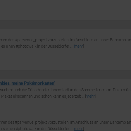
Rahmen des #parvenue_projekt vorzustellen! Im Anschluss an unser Barcamp a
es einen #photowalk in der Düsseldorfer ... [
mehr
]
inkies, meine Pokémonkarten"
zsuche durch die Düsseldorfer Innenstadt in den Sommerferien ein! Dazu müss
lakat einscannen und schon kann es jederzeit ... [
mehr
]
Rahmen des #parvenue_projekt vorzustellen! Im Anschluss an unser Barcamp a
es einen #photowalk in der Düsseldorfer ... [
mehr
]