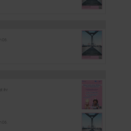
m 06.
t ihr
m 06.