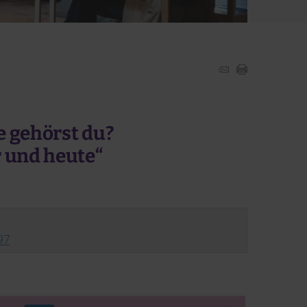
e gehörst du?
 und heute“
97