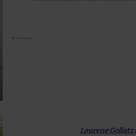
©
Tim Bruening
Lourene Gollatz 