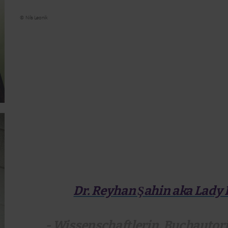
©
Nils Leonik
Dr. Reyhan Şahin aka Lady 
- Wissenschaftlerin, Buchautori