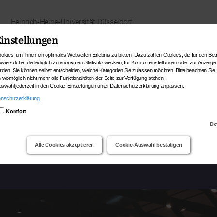
Heinrich-Heine-Universität Düsseldorf
Institut für Kunstgeschichte
instellungen
BMBF-Projekt PARVENUE
kies, um Ihnen ein optimales Webseiten-Erlebnis zu bieten. Dazu zählen Cookies, die für den Betr
Ein Verbundprojekt in der Förderlinie „
Die Sprache der Objekte – Materielle
wie solche, die lediglich zu anonymen Statistikzwecken, für Komforteinstellungen oder zur Anzeige 
erden. Sie können selbst entscheiden, welche Kategorien Sie zulassen möchten. Bitte beachten Sie,
Kultur im Kontext gesellschaftlicher Entwicklungen
“
n womöglich nicht mehr alle Funktionalitäten der Seite zur Verfügung stehen.
uswahl jederzeit in den Cookie-Einstellungen unter Datenschutzerklärung anpassen.
enschutzerklärung
Projektpartner
Projekte
Komfort
De
Alle Cookies akzeptieren
Cookie-Auswahl bestätigen