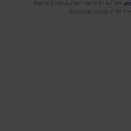
Welche Entdeckungen macht Ihr auf dem
an
#parvenue_projekt
in der In