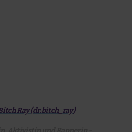
Bitch Ray (dr.bitch_ray
)
n, Aktivistin und Rapperin -