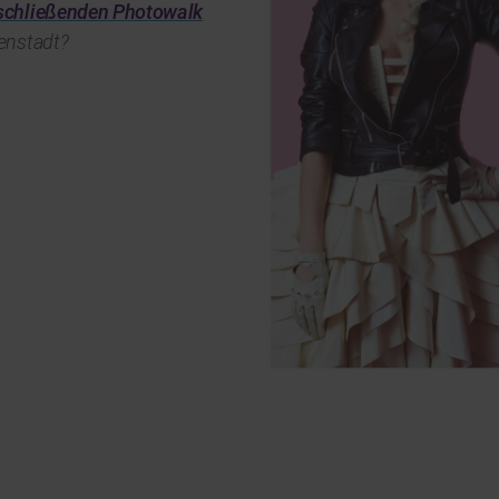
schließenden Photowalk
nenstadt?