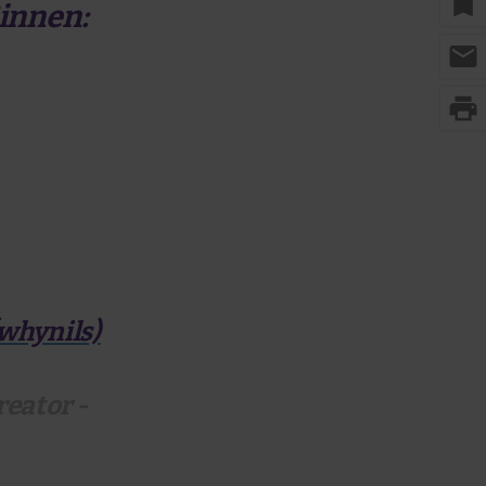
bookmark
*innen:
mail
print
(whynils)
reator -