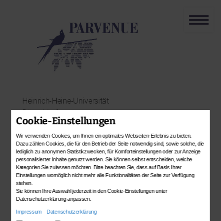
Heinrich-Heine-Universität
Düsseldorf
Cookie-Einstellungen
Institut für Kunstgeschichte
BMBF-Projekt PARVENUE
Wir verwenden Cookies, um Ihnen ein optimales Webseiten-Erlebnis zu bieten.
Dazu zählen Cookies, die für den Betrieb der Seite notwendig sind, sowie solche, die
lediglich zu anonymen Statistikzwecken, für Komforteinstellungen oder zur Anzeige
Ein Verbundprojekt in der Förderlinie „
Die
personalisierter Inhalte genutzt werden. Sie können selbst entscheiden, welche
Sprache der Objekte – Materielle Kultur im
Kategorien Sie zulassen möchten. Bitte beachten Sie, dass auf Basis Ihrer
Einstellungen womöglich nicht mehr alle Funktionalitäten der Seite zur Verfügung
Kontext gesellschaftlicher Entwicklungen
“
stehen.
Sie können Ihre Auswahl jederzeit in den Cookie-Einstellungen unter
Datenschutzerklärung anpassen.
Impressum
Datenschutzerklärung