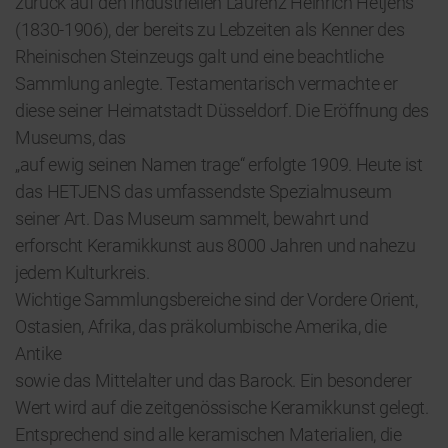
zurück auf den Industriellen Laurenz Heinrich Hetjens
(1830-1906), der bereits zu Lebzeiten als Kenner des
Rheinischen Steinzeugs galt und eine beachtliche
Sammlung anlegte. Testamentarisch vermachte er
diese seiner Heimatstadt Düsseldorf. Die Eröffnung des
Museums, das
„auf ewig seinen Namen trage“ erfolgte 1909. Heute ist
das HETJENS das umfassendste Spezialmuseum
seiner Art. Das Museum sammelt, bewahrt und
erforscht Keramikkunst aus 8000 Jahren und nahezu
jedem Kulturkreis.
Wichtige Sammlungsbereiche sind der Vordere Orient,
Ostasien, Afrika, das präkolumbische Amerika, die
Antike
sowie das Mittelalter und das Barock. Ein besonderer
Wert wird auf die zeitgenössische Keramikkunst gelegt.
Entsprechend sind alle keramischen Materialien, die