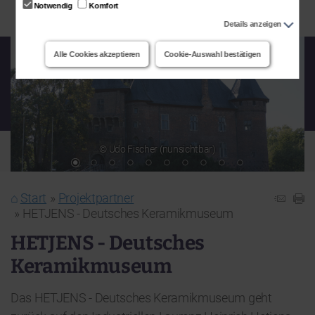
Notwendig
Komfort
Details anzeigen
Alle Cookies akzeptieren
Cookie-Auswahl bestätigen
© Udo Fischer (nunsichtbar)
Start
Projektpartner
HETJENS - Deutsches Keramikmuseum
HETJENS - Deutsches
Keramikmuseum
Das HETJENS - Deutsches Keramikmuseum geht