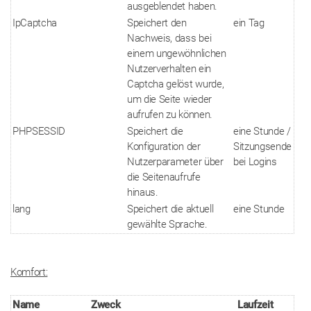
ausgeblendet haben.
IpCaptcha
Speichert den
ein Tag
Nachweis, dass bei
einem ungewöhnlichen
Nutzerverhalten ein
Captcha gelöst wurde,
um die Seite wieder
aufrufen zu können.
PHPSESSID
Speichert die
eine Stunde /
Konfiguration der
Sitzungsende
Nutzerparameter über
bei Logins
die Seitenaufrufe
hinaus.
lang
Speichert die aktuell
eine Stunde
gewählte Sprache.
Komfort:
Name
Zweck
Laufzeit